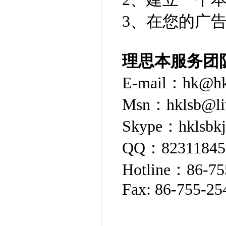
3、在您的广
理思本服务团
E-mail：hk@hk
Msn：hklsb@li
Skype：hklsbkj
QQ：82311845
Hotline：86-75
Fax: 86-755-25