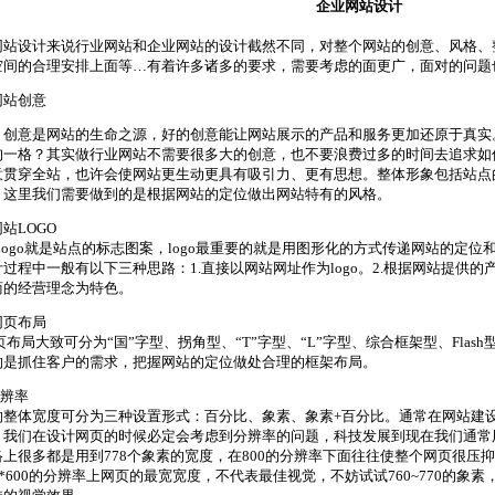
企业网站设计
网站设计来说行业网站和企业网站的设计截然不同，对整个网站的创意、风格、
空间的合理安排上面等…有着许多诸多的要求，需要考虑的面更广，面对的问题
网站创意
，创意是网站的生命之源，好的创意能让网站展示的产品和服务更加还原于真实
拘一格？其实做行业网站不需要很多大的创意，也不要浪费过多的时间去追求如
意贯穿全站，也许会使网站更生动更具有吸引力、更有思想。整体形象包括站点
。这里我们需要做到的是根据网站的定位做出网站特有的风格。
站LOGO
go就是站点的标志图案，logo最重要的就是用图形化的方式传递网站的定位和
过程中一般有以下三种思路：1.直接以网站网址作为logo。2.根据网站提供的产
商的经营理念为特色。
网页布局
局大致可分为“国”字型、拐角型、“T”字型、“L”字型、综合框架型、Fla
的是抓住客户的需求，把握网站的定位做处合理的框架布局。
分辨率
的整体宽度可分为三种设置形式：百分比、象素、象素+百分比。通常在网站建
我们在设计网页的时候必定会考虑到分辨率的问题，科技发展到现在我们通常用的是1
络上很多都是用到778个象素的宽度，在800的分辨率下面往往使整个网页很压
0*600的分辨率上网页的最宽宽度，不代表最佳视觉，不妨试试760~770的象素