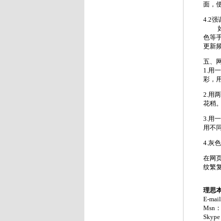
面，
4.2
如果
色等
更新
五、
1.
彩，
2.用
花稍
3.
用不
4.
在网
纹繁
理思
E-mai
Msn：h
Skype