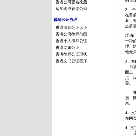
到较
香港公司更名改股
购买现成香港公司
2． 
在目
律师公证办理
看，
之前
香港律师公证认证
香港公司律师范围
浮动
一种
香港个人律师公证
理、
香港结婚公证
他无
香港律师公证现状
香港文书公证程序
3．
很多
面上
点，
容。
并非
衡，
果
4．文
在网
4.1
文字