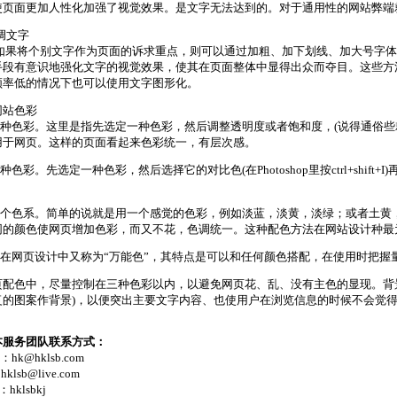
使页面更加人性化加强了视觉效果。是文字无法达到的。对于通用性的网站弊端
强调文字
将个别文字作为页面的诉求重点，则可以通过加粗、加下划线、加大号字体
手段有意识地强化文字的视觉效果，使其在页面整体中显得出众而夺目。这些方
频率低的情况下也可以使用文字图形化。
网站色彩
用一种色彩。这里是指先选定一种色彩，然后调整透明度或者饱和度，(说得通俗些
用于网页。这样的页面看起来色彩统一，有层次感。
两种色彩。先选定一种色彩，然后选择它的对比色(在Photoshop里按ctrl+shi
。
用一个色系。简单的说就是用一个感觉的色彩，例如淡蓝，淡黄，淡绿；或者土黄
同的颜色使网页增加色彩，而又不花，色调统一。这种配色方法在网站设计种最
灰色在网页设计中又称为“万能色”，其特点是可以和任何颜色搭配，在使用时把握
页配色中，尽量控制在三种色彩以内，以避免网页花、乱、没有主色的显现。背
复的图案作背景)，以便突出主要文字内容、也使用户在浏览信息的时候不会觉
本服务团队联系方式：
l：hk@hklsb.com
klsb@live.com
：hklsbkj