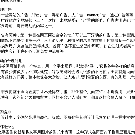
佳的视觉效果。
合理广告
前一些网站的广告（弹出广告、浮动广告、大广告、banner广告、通栏广告等
有时连你这个网站都不上了，这样一来网站受到了严重的影响、广告也没达到广
需要考虑、需要规划的内容之一。
广告有两种，第一种是在网页两边空余的地方可以上下浮动的广告，第二种是满
的情况下尽量使用第一种，不可避免第二种情况时尽量在数量上控制最多一个就
防挨到用户浏览信息,适得其反。首页广告不宜过多适中即可。如在注册或者某
关的内容让用户分心，避免客户流失等.
空间的合理利用
的网页都具有一个特点，用一个字来形容，那就是“塞”，它将各种各样的信息
，有多少挤多少，不加以规范，导致浏览时会遇到很多的不方便，主要就是页面
没有很好的归类，整体就像各大杂烩。让人难以找到需要的东西。有的则是一片
要把整个页面塞满了才不觉得空，也并非让整个页面空旷才不觉得满，只要
既使在一边的部分大面积留空，同样不会让人感到空，相反这样会给人留下广阔
。
字编排
页设计中，字体的处理与颜色、版式、图形化等其他设计元素的处理一样非常关
文字图形化
图形化就是将文字用图片的形式来表现，这种形式在页面的子栏目里面最为