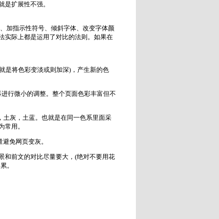
就是扩展性不强。
、加指示性符号、倾斜字体、改变字体颜
法实际上都是运用了对比的法则。如果在
就是将色彩变淡或则加深)，产生新的色
ft+I)再进行微小的调整。整个页面色彩丰富但不
，土灰，土蓝。也就是在同一色系里面采
为常用。
量避免网页变灰。
景和前文的对比尽量要大，(绝对不要用花
得累。