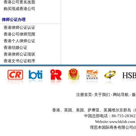
香港公司更名改股
购买现成香港公司
律师公证办理
香港律师公证认证
香港公司律师范围
香港个人律师公证
香港结婚公证
香港律师公证现状
香港文书公证程序
注册首页
-
关于我们
-
网站导航
-
服
香港、英国、美国、萨摩亚、英属维尔京群岛（
中国总部电话：86-755-2836235
Website:www.hklsb.com
理思本国际商务有限公司
(