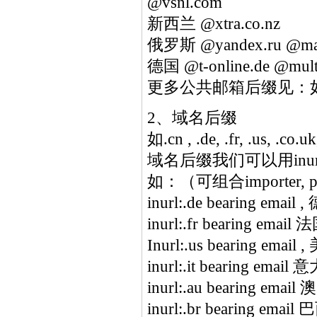
@vsnl.com
新西兰 @xtra.co.nz
俄罗斯 @yandex.ru @mai
德国 @t-online.de @multi-
更多公共邮箱后缀见：如何用
2、域名后缀
如.cn , .de, .fr, 
域名后缀我们可以用in
如：（可组合importer, pu
inurl:.de bearing email 
inurl:.fr bearing email 
Inurl:.us bearing email 
inurl:.it bearing email
inurl:.au bearing ema
inurl:.br bearing email 