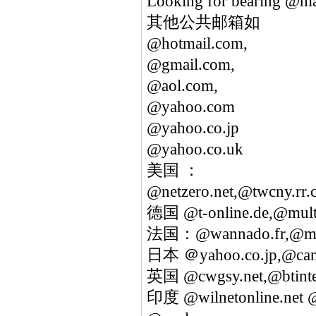
Looking for bearing @ma
其他公共邮箱如
@hotmail.com,
@gmail.com,
@aol.com,
@yahoo.com
@yahoo.co.jp
@yahoo.co.uk
美国 ：
@netzero.net,@twcny.rr
德国 @t-online.de,@multi-
法国：@wannado.fr,@minds
日本 ＠yahoo.co.jp,@cand
英国 @cwgsy.net,@btinter
印度 @wilnetonline.net @c