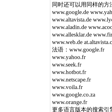
同时还可以用同样的方
www.google.de www.yah
www.altavista.de www.ly
www.aladin.de www.acoo
www.allesklar.de www.fir
www.web.de at.altavista
法语：www.google.fr
www.yahoo.fr
www.seek.fr
www.hotbot.fr
www.netscape.fr
www.voila.fr
www.google.co.za
www.orange.fr
更多语言版本的搜索引