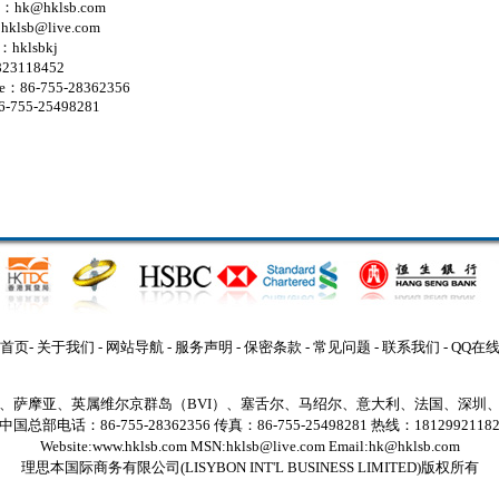
l：hk@hklsb.com
klsb@live.com
：hklsbkj
23118452
ne：86-755-28362356
86-755-25498281
首页
-
关于我们
-
网站导航
-
服务声明
-
保密条款
-
常见问题
-
联系我们
-
QQ在
、萨摩亚、英属维尔京群岛（BVI）、塞舌尔、马绍尔、意大利、法国、深圳
中国总部电话：86-755-28362356 传真：86-755-25498281 热线：1812992118
Website:www.hklsb.com MSN:hklsb@live.com Email:hk@hklsb.com
理思本国际商务有限公司
(LISYBON INT'L BUSINESS LIMITED)版权所有