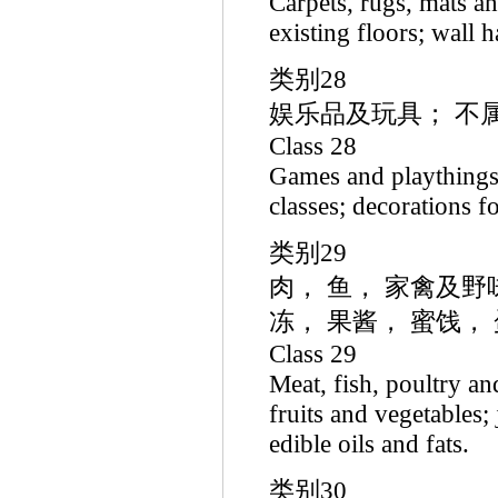
Carpets, rugs, mats an
existing floors; wall h
类别28
娱乐品及玩具； 不
Class 28
Games and playthings;
classes; decorations f
类别29
肉， 鱼， 家禽及野
冻， 果酱， 蜜饯，
Class 29
Meat, fish, poultry a
fruits and vegetables; 
edible oils and fats.
类别30