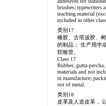
adhesives for statione
brushes; typewriters a
teaching material (exc
included in other class
类别17
橡胶、古塔波胶、树
的制品； 生产用半
软喉管。
Class 17
Rubber, gutta-percha
materials and not incl
in manufacture; packin
not of metal.
类别18
皮革及人造皮革， 