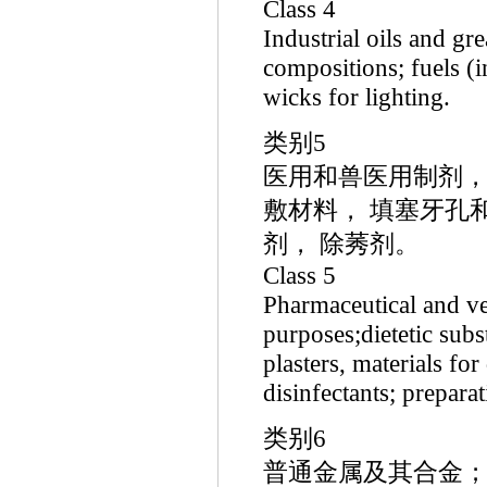
Class 4
Industrial oils and gr
compositions; fuels (i
wicks for lighting.
类别5
医用和兽医用制剂
敷材料， 填塞牙孔
剂， 除莠剂。
Class 5
Pharmaceutical and vet
purposes;dietetic subs
plasters, materials for
disinfectants; prepara
类别6
普通金属及其合金；