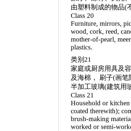
由塑料制成的物品(不
Class 20
Furniture, mirrors, pi
wood, cork, reed, can
mother-of-pearl, meers
plastics.
类别21
家庭或厨房用具及容
及海棉， 刷子(画笔
半加工玻璃(建筑用
Class 21
Household or kitchen u
coated therewith); co
brush-making materials
worked or semi-worked