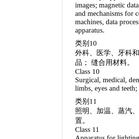
images; magnetic data
and mechanisms for coi
machines, data proces
apparatus.
类别10
外科、医学、牙科和
品； 缝合用材料。
Class 10
Surgical, medical, den
limbs, eyes and teeth; 
类别11
照明、加温、蒸汽、
置。
Class 11
Apparatus for lighting