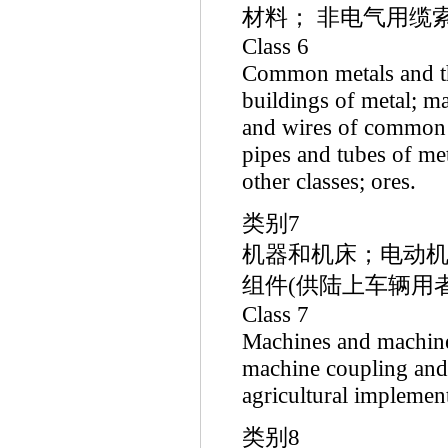
材料； 非电气用缆
Class 6
Common metals and the
buildings of metal; ma
and wires of common 
pipes and tubes of me
other classes; ores.
类别7
机器和机床；电动机
组件(供陆上车辆用者
Class 7
Machines and machine 
machine coupling and 
agricultural implement
类别8