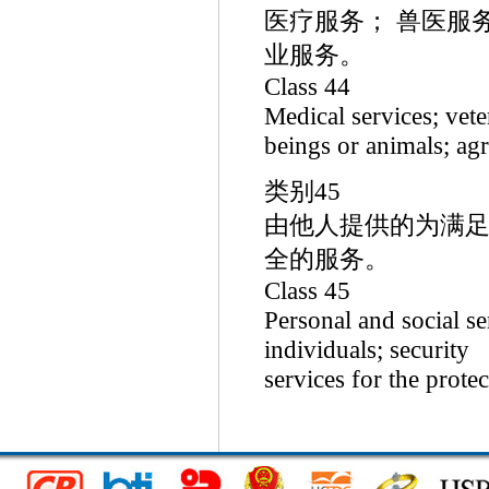
医疗服务； 兽医服
业服务。
Class 44
Medical services; vet
beings or animals; agri
类别45
由他人提供的为满足
全的服务。
Class 45
Personal and social se
individuals; security
services for the prote