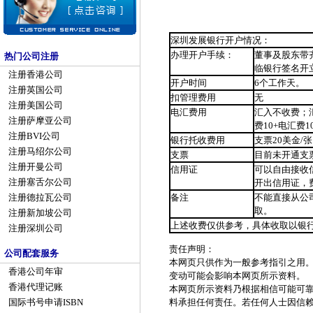
深圳发展银行开户情况：
办理开户手续：
董事及股东带
热门公司注册
临银行签名开立
注册香港公司
开户时间
6个工作天。
注册英国公司
扣管理费用
无
注册美国公司
电汇费用
汇入不收费；
注册萨摩亚公司
费10+电汇费1
注册BVI公司
银行托收费用
支票20美金/
注册马绍尔公司
支票
目前未开通支
注册开曼公司
信用证
可以自由接收信
注册塞舌尔公司
开出信用证，费
备注
不能直接从公
注册德拉瓦公司
取。
注册新加坡公司
上述收费仅供参考，具体收取以银行
注册深圳公司
责任声明：
公司配套服务
本网页只供作为一般参考指引之用
香港公司年审
变动可能会影响本网页所示资料。
香港代理记账
本网页所示资料乃根据相信可能可
料承担任何责任。若任何人士因信
国际书号申请ISBN