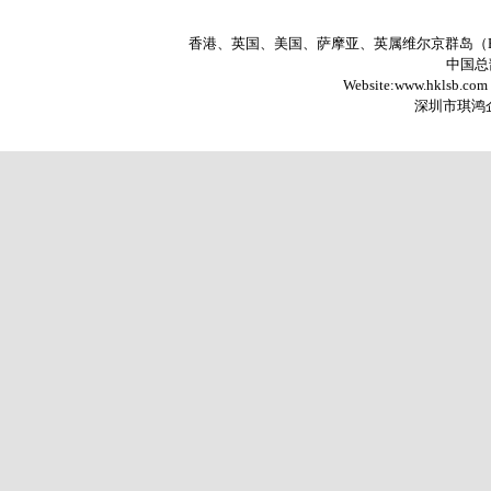
香港、英国、美国、萨摩亚、英属维尔京群岛（
中国总部
Website:www.hklsb.com
深圳市琪鸿