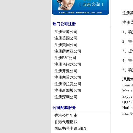
注册
注册
热门公司注册
注册香港公司
1、
注册英国公司
2、
注册美国公司
3、
注册萨摩亚公司
注册BVI公司
4、
注册马绍尔公司
5、
注册开曼公司
注册塞舌尔公司
理思
注册德拉瓦公司
E-mai
注册新加坡公司
Msn：h
Skype
注册深圳公司
QQ：8
Hotli
公司配套服务
Fax: 
香港公司年审
香港代理记账
国际书号申请ISBN