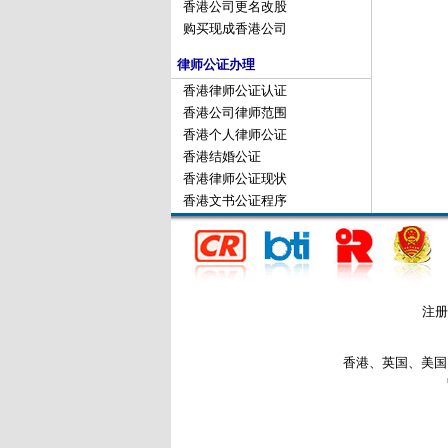
香港公司更名改股
购买现成香港公司
律师公证办理
香港律师公证认证
香港公司律师范围
香港个人律师公证
香港结婚公证
香港律师公证现状
香港文书公证程序
注册
香港、英国、美国