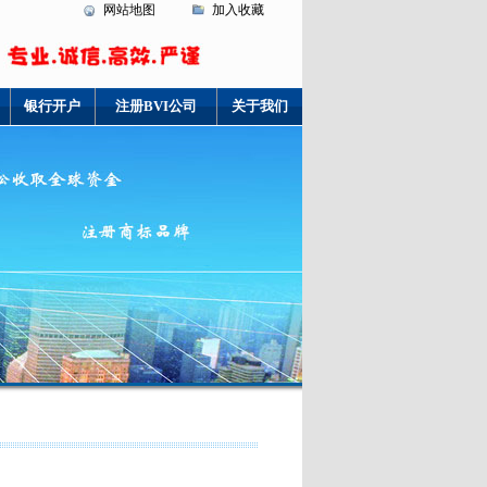
网站地图
加入收藏
银行开户
注册BVI公司
关于我们