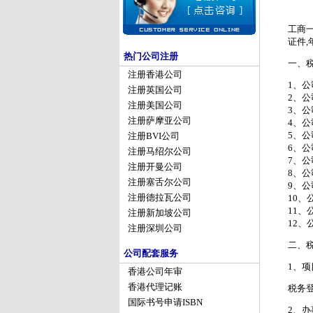
工商
证件,
热门公司注册
一、
注册香港公司
1、公
注册英国公司
2、公
注册美国公司
3、公
注册萨摩亚公司
4、公
5、公
注册BVI公司
6、公
注册马绍尔公司
7、公
注册开曼公司
8、公
注册塞舌尔公司
9、
注册德拉瓦公司
10、
11、
注册新加坡公司
12
注册深圳公司
二、
公司配套服务
1、
香港公司年审
香港代理记账
税务
国际书号申请ISBN
2、