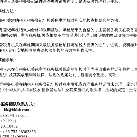
）纳税人遗失税务登记证件是否办理遗失声明，是否及时办理补证手续。
年检方法：
税务机关对纳税人税务登记年检采用书面核对和实地检查相结合的办法。
税务登记年检结果为合格和限期整改。年检结果为合格的，主管税务机关在税务
限期整改的，主管税务机 关应根据不同情况进行处理，限期整改的日期为自税务
主管税务机关在年检期间采取税务登记项目与纳税人提供的证件、证明、资料核
纳税人进行实地检查的办法检验年检的有效性和真实性。
其他事项：
纳税人未在市税务机关或主管税务机关规定的年检时间内申请税务登记年检的，
理法》及其实放细则等法律、法规的规定处罚，包括责令改正、罚款。
主管税务机关在纳税人税务登记年检过程中发现应办理税务登记而未办理、应办
按《中华人民共和国税收 征收管理法》及其实施细则等法律，法规的规定，责
本服务团队联系方式：
l：hk@hklsb.com
klsb@live.com
：hklsbkj
23118452
ne：86-755-28362356
86-755-25498281