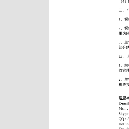
（4
三、 
1、
2、
果为
3、
部分
四、 
1、
收管
2、
机关
理思
E-mai
Msn：h
Skype
QQ：8
Hotli
Fax: 