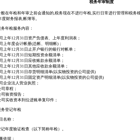
税务年审制度
一般在年检和年审之前会通知的,税务现在不进行年检,实行日常进行管理和税务稽
年度财务报表,帐簿等。
税务年检服务内容：
司上年12月31日资产负债表、上年度利润表；
司上年度会计帐册(总帐、明细帐)；
司上年12月31日止开户银行的银行对帐单；
司上年12月31日短期投资余额清单；
司上年12月31日应收账款余额清单；
司上年12月31日其他应收款余额清单；
司上年12月31日存货明细清单(以实物投资的公司提供)
司上年12月31日固定资产明细清单(以实物投资的公司提供)
公司企业法人营业执照；
公司章程；
公司验资报告；
、公司实收资本到位进账单复印件；
税务登记年检
项目名称：
登记年度验证检查（以下简称年检）。
办事依据：