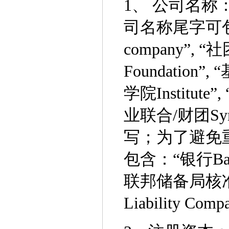
1、 公司名称
司名称尾字可包含“
company”, “
Foundation”, 
学院Institute”
业联合/财团Synd
写；为了避免
包含：“银行Ba
联邦储备局核准
Liability C