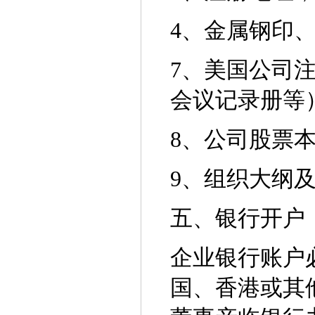
4、金属钢印
7、美国公司
会议记录册等
8、公司股票
9、组织大纲
五、银行开户
企业银行账户
国、香港或其