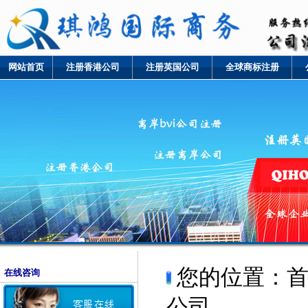
网站首页
注册香港公司
注册英国公司
全球商标注册
您的位置：
在线咨询
公司