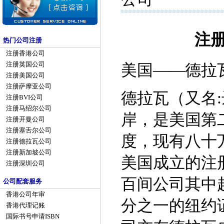
注
热门公司注册
注册香港公司
注册英国公司
美国——德拉
注册美国公司
注册萨摩亚公司
德拉瓦（又名:
注册BVI公司
注册马绍尔公司
岸，是美国第
注册开曼公司
注册塞舌尔公司
度，现有八十
注册德拉瓦公司
注册新加坡公司
美国成立的注
注册深圳公司
百间公司其中
公司配套服务
香港公司年审
分之一的纽约
香港代理记账
国际书号申请ISBN