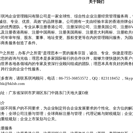
关于我们
市琪鸿企业管理顾问有限公司是一家全球性、综合性企业注册经营管理服务商，
“诚信、专业、优质、高效”的品牌形象。公司拥有一支由经验丰富的香港持牌
成的优秀团队，专业从事注册香港公司、注册深圳公司、注册美国公司、注册BV
以及注册香港商标、注册中国商标、注册美国商标、注册意大利商标、注册欧共
公司年审年报、股东、董事、地址变更、股权变更等在内的管理顾问服务。为国
际商务服务创造了条件。
客户之所想，办客户之所需”是理思本一贯的服务宗旨，诚信、专业、快捷是理思本
候您的咨询与光临；理思本是多家国际银行的合作伙伴，能够方便快捷的为客户
由世界各地各领域内的专家及资深行业顾问组成的团队；理思本具有良好的商务
、跨行业的企业个性服务。
查询，请联系琪鸿顾问，电话：86-755-36853572，QQ：823118452 ，Skype：hkl
hk@hklsb.com
地址：广东省深圳市罗湖区东门中路东门天地大厦D座
简介
根据不同客户的不同要求，为企业制定符合企业发展要求的个性化、全方位的解
服务；全球公司注册与管理；全球商标注册与管理；代理记账与财税规划；企业
购重组规划；企业上市策划与公关。
注册服务