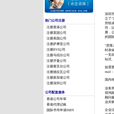
深圳
立了
热门公司注册
所组
注册香港公司
司，
册，
注册英国公司
的国
注册美国公司
注册萨摩亚公司
“想
注册BVI公司
时恭
一支
注册马绍尔公司
站式
注册开曼公司
注册塞舌尔公司
如需更多
mail：
注册德拉瓦公司
注册新加坡公司
国内
注册深圳公司
业务
公司配套服务
琪鸿
顾问
香港公司年审
业并
香港代理记账
企业
国际书号申请ISBN